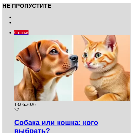
НЕ ПРОПУСТИТЕ
Previous
page
Next
page
Статьи
13.06.2026
37
Собака или кошка: кого
выбрать?