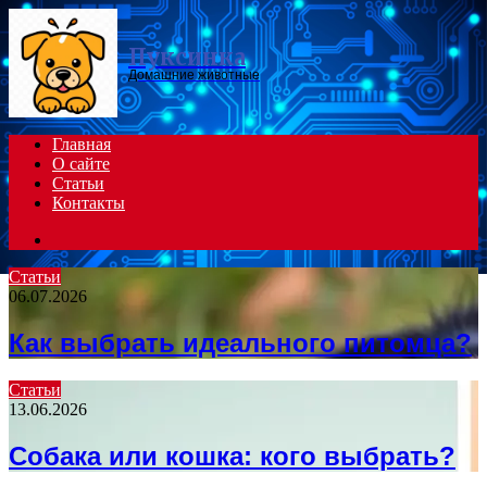
Menu
Пуксинка
Домашние животные
Главная
О сайте
Статьи
Контакты
Search
for
Статьи
06.07.2026
Как выбрать идеального питомца?
Статьи
13.06.2026
Собака или кошка: кого выбрать?